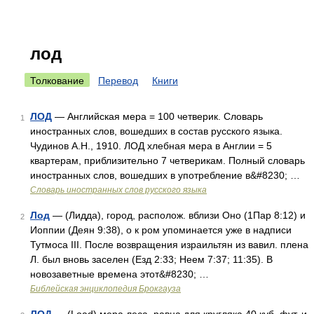
лод
Толкование
Перевод
Книги
ЛОД
— Английская мера = 100 четверик. Словарь
1
иностранных слов, вошедших в состав русского языка.
Чудинов А.Н., 1910. ЛОД хлебная мера в Англии = 5
квартерам, приблизительно 7 четверикам. Полный словарь
иностранных слов, вошедших в употребление в&#8230; …
Словарь иностранных слов русского языка
Лод
— (Лидда), город, располож. вблизи Оно (1Пар 8:12) и
2
Иоппии (Деян 9:38), о к ром упоминается уже в надписи
Тутмоса III. После возвращения израильтян из вавил. плена
Л. был вновь заселен (Езд 2:33; Неем 7:37; 11:35). В
новозаветные времена этот&#8230; …
Библейская энциклопедия Брокгауза