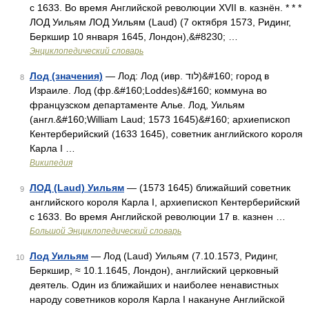
с 1633. Во время Английской революции XVII в. казнён. * * *
ЛОД Уильям ЛОД Уильям (Laud) (7 октября 1573, Ридинг,
Беркшир 10 января 1645, Лондон),&#8230; …
Энциклопедический словарь
Лод (значения)
— Лод: Лод (ивр. לוד‎)&#160; город в
8
Израиле. Лод (фр.&#160;Loddes)&#160; коммуна во
французском департаменте Алье. Лод, Уильям
(англ.&#160;William Laud; 1573 1645)&#160; архиепископ
Кентерберийский (1633 1645), советник английского короля
Карла I …
Википедия
ЛОД (Laud) Уильям
— (1573 1645) ближайший советник
9
английского короля Карла I, архиепископ Кентерберийский
с 1633. Во время Английской революции 17 в. казнен …
Большой Энциклопедический словарь
Лод Уильям
— Лод (Laud) Уильям (7.10.1573, Ридинг,
10
Беркшир, ≈ 10.1.1645, Лондон), английский церковный
деятель. Один из ближайших и наиболее ненавистных
народу советников короля Карла I накануне Английской