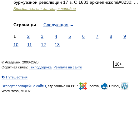
буржуазной революции 17 в. С 1633 архиепископ&#8230; …
Большая советская энциклопедия
Страницы
Следующая
→
1
2
3
4
5
6
7
8
9
10
11
12
13
© Академик, 2000-2026
18+
Обратная связь:
Техподдержка
,
Реклама на сайте
👣 Путешествия
Экспорт словарей на сайты
, сделанные на PHP,
Joomla,
Drupal,
WordPress, MODx.