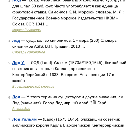
ЛОД
— (Load) мера леса, равна для кругляка 40 куб. фут. и
3
для шпал 50 куб. фут. Часто употребляется как единица
фрахтовой ставки. Самойлов К. И. Морской словарь. М. Л.:
Государственное Военно морское Издательство НКВМФ
Союза ССР, 1941 …
Морской словарь
лод
— сущ., кол во синонимов: 1 • мера (250) Словарь
4
синонимов ASIS. В.Н. Тришин. 2013 …
Словарь синонимов
Лод У.
— ЛОД (Laud) Уильям (1573&#150;1645), ближайший
5
советник англ. короля Карла I, архиепископ
Кентерберийский с 1633. Во время Англ. рев ции 17 в.
казнён …
Биографический словарь
Лод
— У этого термина существуют и другие значения, см.
6
Лод (значения). Город Лод ивр. לוֹד‎ араб. اَلْلُدّْ‎‎ Герб …
Википедия
Лод Уильям
— (Laud) (1573 1645), ближайший советник
7
английского короля Карла I, архиепископ Кентерберийский